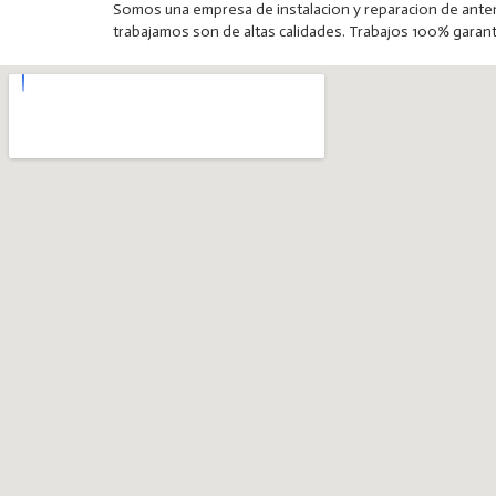
Somos una empresa de instalacion y reparacion de antena
trabajamos son de altas calidades. Trabajos 100% garan