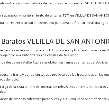
 automaticos en comunidades de vecinos y particulares en VELILLA DE S
on, reparacion y mantenimiento de antenas TDT en VELILLA DE SAN ANT
igital terrestre) o cualquier dispositivo para descodificar su señal analogi
s Baratos VELILLA DE SAN ANTO
 que ver con su television, aparato TDT o por ejemplo aparato satelite
r ejemplo a la sintonizacion de canales de television.
itos desde un satelite Aqui se engloban las famosas antenas parabolicas,
cesaria tras dividendo digital, que provoco que las frecuencias en las qu
ros de radio.
ncarga de la instalacion y de antenas de television y antenas parabolicas
ales.
tacion de antenas colectivas parabolicas y TDT, con un servicio eficiente 