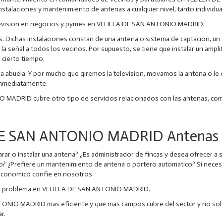
stalaciones y mantenimiento de antenas a cualquier nivel, tanto individua
television en negocios y pymes en VELILLA DE SAN ANTONIO MADRID.
as. Dichas instalaciones constan de una antena o sistema de captacion, u
la señal a todos los vecinos. Por supuesto, se tiene que instalar un ampli
 cierto tiempo.
 la abuela. Y por mucho que giremos la television, movamos la antena o le
 inmediatamente.
MADRID cubre otro tipo de servicios relacionados con las antenas, como
E SAN ANTONIO MADRID Antenas P
ar o instalar una antena? ¿Es administrador de fincas y desea ofrecer a s
ro? ¿Prefiere un mantenimiento de antena o portero automatico? Si nece
conomico confie en nosotros.
r el problema en VELILLA DE SAN ANTONIO MADRID.
NIO MADRID mas eficiente y que mas campos cubre del sector y no solo
r.