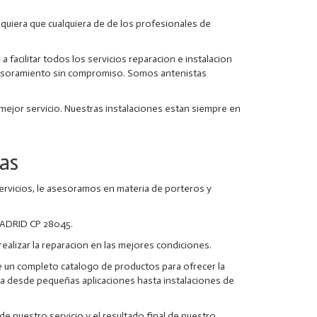
uiera que cualquiera de de los profesionales de
facilitar todos los servicios reparacion e instalacion
sesoramiento sin compromiso. Somos antenistas
ejor servicio. Nuestras instalaciones estan siempre en
as
ervicios, le asesoramos en materia de porteros y
MADRID CP 28045.
alizar la reparacion en las mejores condiciones.
de un completo catalogo de productos para ofrecer la
cia desde pequeñas aplicaciones hasta instalaciones de
e nuestro servicio y el resultado final de nuestro