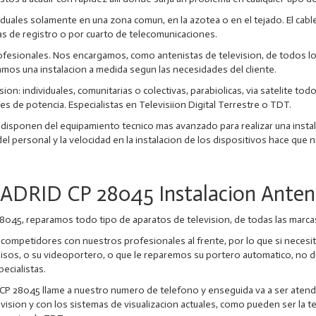
uales solamente en una zona comun, en la azotea o en el tejado. El cable
as de registro o por cuarto de telecomunicaciones.
ionales. Nos encargamos, como antenistas de television, de todos los a
amos una instalacion a medida segun las necesidades del cliente.
ion: individuales, comunitarias o colectivas, parabiolicas, via satelite todo
res de potencia. Especialistas en Televisiion Digital Terrestre o TDT.
 disponen del equipamiento tecnico mas avanzado para realizar una instala
el personal y la velocidad en la instalacion de los dispositivos hace qu
ADRID CP 28045 Instalacion Anten
8045, reparamos todo tipo de aparatos de television, de todas las marca
ompetidores con nuestros profesionales al frente, por lo que si necesita
de pisos, o su videoportero, o que le reparemos su portero automatico, no
ecialistas.
CP 28045 llame a nuestro numero de telefono y enseguida va a ser atend
evision y con los sistemas de visualizacion actuales, como pueden ser la t