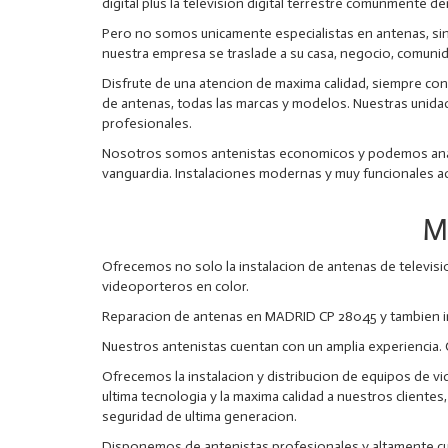
digital plus la television digital terrestre comunmente 
Pero no somos unicamente especialistas en antenas, sin
nuestra empresa se traslade a su casa, negocio, comunid
Disfrute de una atencion de maxima calidad, siempre con 
de antenas, todas las marcas y modelos. Nuestras uni
profesionales.
Nosotros somos antenistas economicos y podemos analiza
vanguardia. Instalaciones modernas y muy funcionales ad
M
Ofrecemos no solo la instalacion de antenas de televisi
videoporteros en color.
Reparacion de antenas en MADRID CP 28045 y tambien in
Nuestros antenistas cuentan con un amplia experiencia.
Ofrecemos la instalacion y distribucion de equipos de vi
ultima tecnologia y la maxima calidad a nuestros client
seguridad de ultima generacion.
Disponemos de antenistas profesionales y altamente cuali