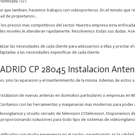
denominada TDT.
o que tambien, hacemos trabajos con videoporteros. En el minuto que req
ad de propietarios...
los precios mas competitivos del sector. Nuestra empresa esta enfocada a 
dades moviles le atenderan rapidamente. Resolvemos todas sus dudas. A
r las necesidades de cada cliente para adecuarnos a ellas y prestar el m
aptadas a las necesidades especificas de cada cliente.
ADRID CP 28045 Instalacion Anten
on, sino la reparacion y el mantenimiento de la misma. Ademas de estos s
stalacion de nuevas antenas en domicilios particulares o empresas en 
 Contamos con las herramientas y maquinarias mas modernas para poder re
deovigilancia y circuito cerrado de television CCtelevision. Disponemos 
es, proporcionando soluciones para todo tipo de sistemas de videovigilan
ficados con mucha experiencia en el sector, garantizando asi la calidad d