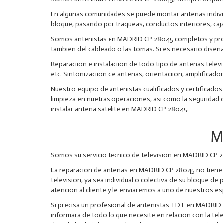
En algunas comunidades se puede montar antenas individ
bloque, pasando por traqueas, conductos interiores, caj
Somos antenistas en MADRID CP 28045 completos y profes
tambien del cableado o las tomas. Si es necesario diseñ
Reparaciion e instalaciion de todo tipo de antenas televis
etc. Sintonizaciion de antenas, orientaciion, amplificado
Nuestro equipo de antenistas cualificados y certificados
limpieza en nuetras operaciones, asi como la seguridad d
instalar antena satelite en MADRID CP 28045.
M
Somos su servicio tecnico de television en MADRID CP 2
La reparacion de antenas en MADRID CP 28045 no tiene c
television, ya sea individual o colectiva de su bloque 
atencion al cliente y le enviaremos a uno de nuestros esp
Si precisa un profesional de antenistas TDT en MADRID 
informara de todo lo que necesite en relacion con la tel