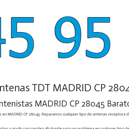
ntenas TDT MADRID CP 280
ntenistas MADRID CP 28045 Barat
 en MADRID CP 28045. Reparamos cualquier tipo de antenas receptora de te
 a acudir con rapidez alli donde surja un problema en cualquier tipo de 